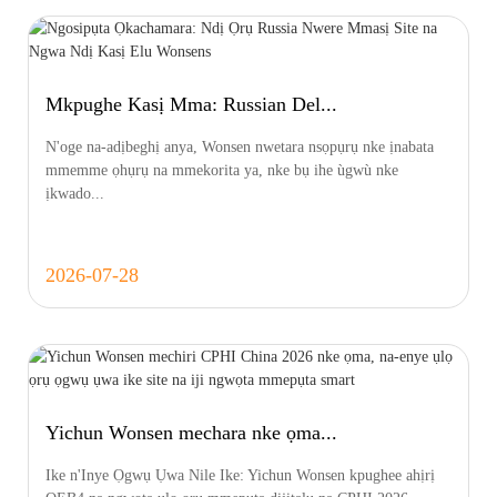
Mkpughe Kasị Mma: Russian Del...
N'oge na-adịbeghị anya, Wonsen nwetara nsọpụrụ nke ịnabata
mmemme ọhụrụ na mmekorita ya, nke bụ ihe ùgwù nke
ịkwado...
2026-07-28
Yichun Wonsen mechara nke ọma...
Ike n'Inye Ọgwụ Ụwa Nile Ike: Yichun Wonsen kpughee ahịrị