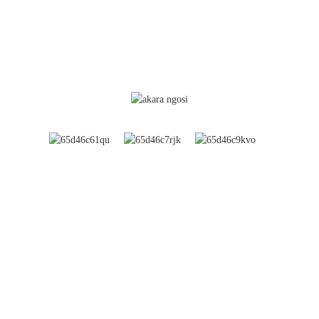
OZI
Gbasara anyị
Ihe ngosi zuru ụwa ọnụ
Njem Ụlọ Ọrụ