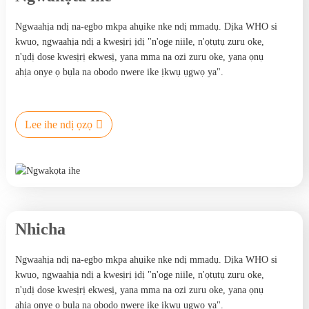
Ngwaahịa ndị na-egbo mkpa ahụike nke ndị mmadụ.
Dịka WHO si
kwuo, ngwaahịa ndị a kwesịrị ịdị "n'oge niile, n'ọtụtụ zuru oke,
n'ụdị dose kwesịrị ekwesị, yana mma na ozi zuru oke, yana ọnụ
ahịa onye ọ bụla na obodo nwere ike ịkwụ ụgwọ ya".
Lee ihe ndị ọzọ
Nhicha
Ngwaahịa ndị na-egbo mkpa ahụike nke ndị mmadụ.
Dịka WHO si
kwuo, ngwaahịa ndị a kwesịrị ịdị "n'oge niile, n'ọtụtụ zuru oke,
n'ụdị dose kwesịrị ekwesị, yana mma na ozi zuru oke, yana ọnụ
ahịa onye ọ bụla na obodo nwere ike ịkwụ ụgwọ ya".