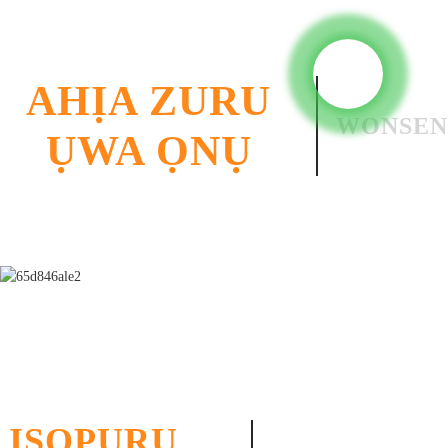
AHỊA ZURU
WONSEN
ỤWA ỌNỤ
ỊSỌPỤRỤ