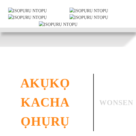
AKỤKỌ
KACHA
WONSEN
ỌHỤRỤ