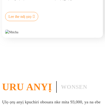
Lee ihe ndị ọzọ
URU ANYỊ
WONSEN
Ụlọ ọrụ anyị kpuchiri obosara nke mita 93,000, ya na ebe