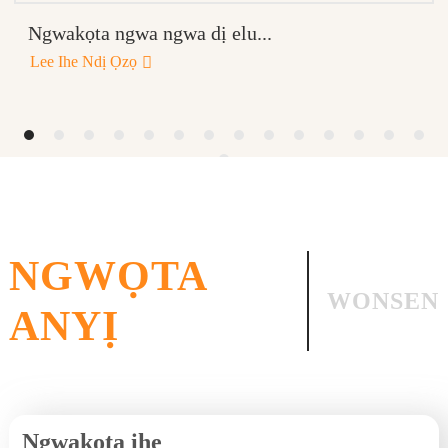
Ngwakọta ngwa ngwa dị elu...
Lee Ihe Ndị Ọzọ
NGWỌTA
WONSEN
ANYỊ
Ngwakọta ihe