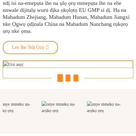
ndị isi na-emepụta ihe na ụlọ ọrụ mmepụta ihe na ebe
nnwale dijitalụ wuru dịka ọkọlọtọ EU GMP si dị. Ha na
Mahadum Zhejiang, Mahadum Hunan, Mahadum Jiangxi
nke Ọgwụ ọdịnala China na Mahadum Nanchang rụkọrọ
ọrụ nke ọma.
Lee Ihe Ndị Ọzọ
01
02
03