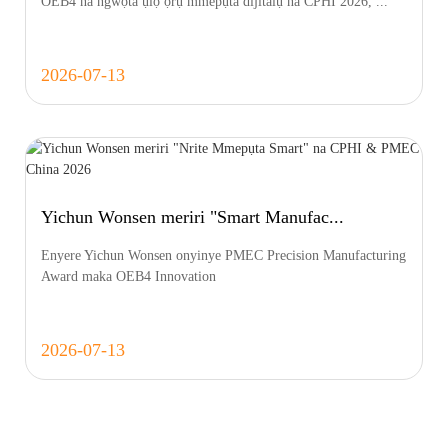
OEB4 na ngwọta ụlọ ọrụ mmepụta dijitalụ na CPHI 2026, ...
2026-07-13
Yichun Wonsen meriri "Smart Manufac...
Enyere Yichun Wonsen onyinye PMEC Precision Manufacturing
Award maka OEB4 Innovation
2026-07-13