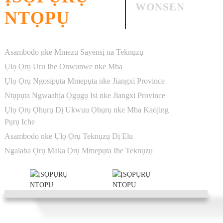
WONSEN
NTỌPỤ
Asambodo nke Mmezu Sayensị na Teknụzụ
Ụlọ Ọrụ Uru Ihe Onwunwe nke Mba
Ụlọ Ọrụ Ngosipụta Mmepụta nke Jiangxi Province
Ntụpụta Ngwaahịa Ọgụgụ Isi nke Jiangxi Province
Ụlọ Ọrụ Ọhụrụ Dị Ukwuu Ọhụrụ nke Mba Kaojing
Pụrụ Iche
Asambodo nke Ụlọ Ọrụ Teknụzụ Dị Elu
Ngalaba Ọrụ Maka Ọrụ Mmepụta Ihe Teknụzụ