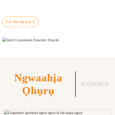
Lee ihe ndị ọzọ
Ngwaahịa
WONSEN
Ọhụrụ