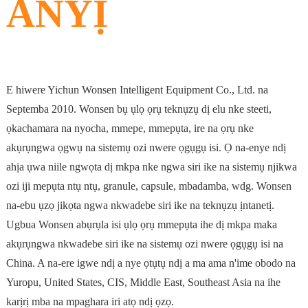
ANYỊ
E hiwere Yichun Wonsen Intelligent Equipment Co., Ltd. na
Septemba 2010.
Wonsen bụ ụlọ ọrụ teknụzụ dị elu nke steeti,
ọkachamara na nyocha, mmepe, mmepụta, ire na ọrụ nke
akụrụngwa ọgwụ na sistemụ ozi nwere ọgụgụ isi.
Ọ na-enye ndị
ahịa ụwa niile ngwọta dị mkpa nke ngwa siri ike na sistemụ njikwa
ozi iji mepụta ntụ ntụ, granule, capsule, mbadamba, wdg. Wonsen
na-ebu ụzọ jikọta ngwa nkwadebe siri ike na teknụzụ ịntanetị.
Ugbua Wonsen abụrụla isi ụlọ ọrụ mmepụta ihe dị mkpa maka
akụrụngwa nkwadebe siri ike na sistemụ ozi nwere ọgụgụ isi na
China.
A na-ere igwe ndị a nye ọtụtụ ndị a ma ama n'ime obodo na
Yuropu, United States, CIS, Middle East, Southeast Asia na ihe
karịrị mba na mpaghara iri atọ ndị ọzọ.