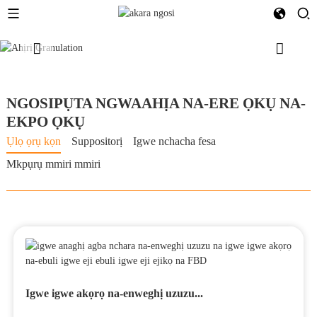
NGOSIPỤTA NGWAAHỊA NA-ERE ỌKỤ NA-
EKPO ỌKỤ
Ụlọ ọrụ kọn
Suppositorị
Igwe nchacha fesa
Mkpụrụ mmiri mmiri
Igwekota igwekota ngwa ngwa dị elu...
Igwe igwe akọrọ na-enweghị uzuzu...
Akpaaka Aluminom foil Supposito...
Ịgba draya ọsọ centrifugal noz ...